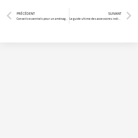
PRÉCÉDENT
SUIVANT
Conseils essentiels pour un aménagement de salle de bain équilibré
Le guide ultime des accessoires indispensables pour une déco bohème chic