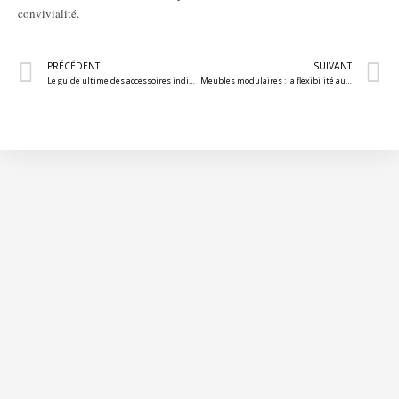
convivialité.
PRÉCÉDENT
SUIVANT
Le guide ultime des accessoires indispensables pour une déco bohème chic
Meubles modulaires : la flexibilité au service de votre aménagement intérieur